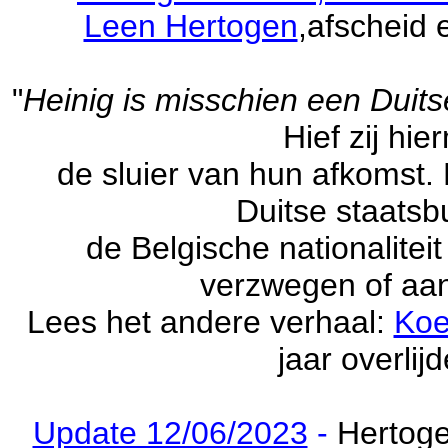
Leen Hertogen
,afscheid
"
Heinig is misschien een Duit
Hief zij hi
de sluier van hun afkomst.
Duitse staatsbu
de Belgische nationalitei
verzwegen of aa
Lees het andere verhaal:
Koe
jaar overlij
Update 12/06/2023
-
Hertog