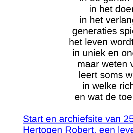
in het doe
in het verla
generaties spi
het leven wordt
in uniek en o
maar weten 
leert soms w
in welke ric
en wat de to
Start
en archief
site
van
2
Hertogen Robert, een lev