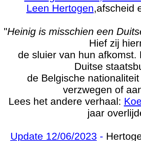
Leen Hertogen
,afscheid
"
Heinig is misschien een Duit
Hief zij hi
de sluier van hun afkomst.
Duitse staatsbu
de Belgische nationalitei
verzwegen of aa
Lees het andere verhaal:
Koe
jaar overlij
Update 12/06/2023
-
Hertog