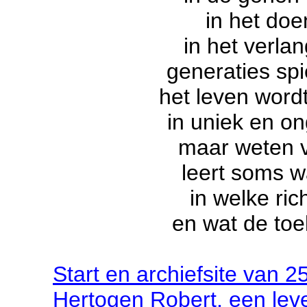
in het doe
in het verla
generaties spi
het leven wordt
in uniek en o
maar weten 
leert soms w
in welke ric
en wat de to
Start
en archief
site
van
2
Hertogen Robert, een lev