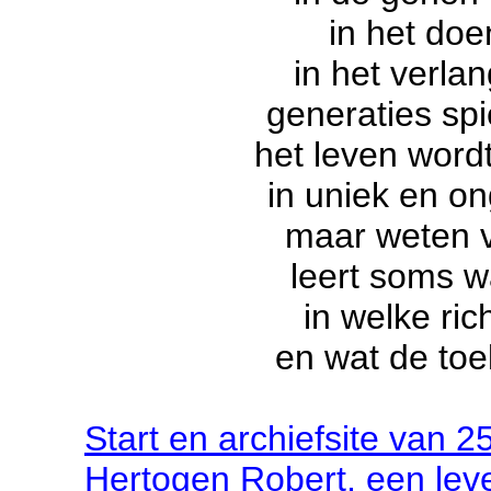
in het doe
in het verla
generaties spi
het leven wordt
in uniek en o
maar weten 
leert soms w
in welke ric
en wat de to
Start
en archief
site
van
2
Hertogen Robert, een lev