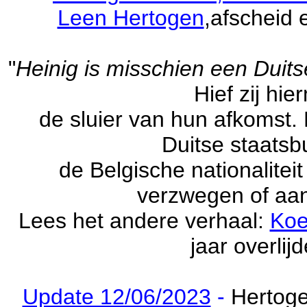
Leen Hertogen
,afscheid
"
Heinig is misschien een Duit
Hief zij hi
de sluier van hun afkomst.
Duitse staatsbu
de Belgische nationalitei
verzwegen of aa
Lees het andere verhaal:
Koe
jaar overlij
Update 12/06/2023
-
Hertog