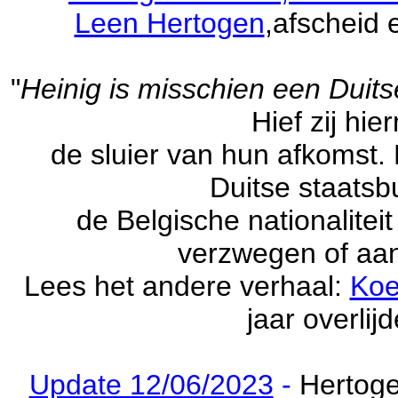
Leen Hertogen
,afscheid
"
Heinig is misschien een Duit
Hief zij hi
de sluier van hun afkomst.
Duitse staatsbu
de Belgische nationalitei
verzwegen of aa
Lees het andere verhaal:
Koe
jaar overlij
Update 12/06/2023
-
Hertog