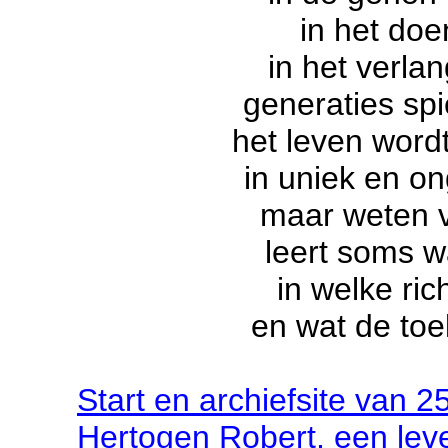
in het doe
in het verla
generaties spi
het leven wordt
in uniek en o
maar weten 
leert soms w
in welke ric
en wat de to
Start
en archief
site
van
2
Hertogen Robert, een lev